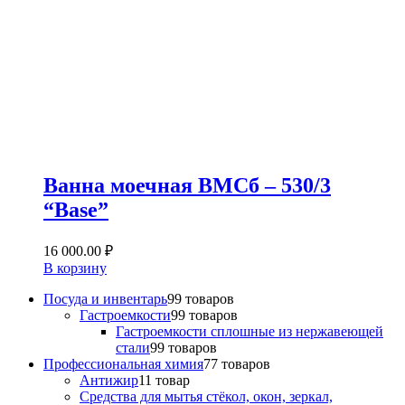
Ванна моечная ВМСб – 530/3
“Base”
16 000.00
₽
В корзину
Посуда и инвентарь
9
9 товаров
Гастроемкости
9
9 товаров
Гастроемкости сплошные из нержавеющей
стали
9
9 товаров
Профессиональная химия
7
7 товаров
Антижир
1
1 товар
Средства для мытья стёкол, окон, зеркал,