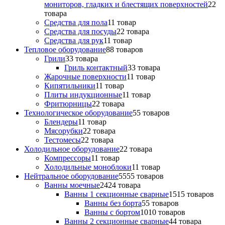
мониторов, гладких и блестящих поверхностей
2
2
товара
Средства для пола
1
1 товар
Средства для посуды
2
2 товара
Средства для рук
1
1 товар
Тепловое оборудование
8
8 товаров
Грили
3
3 товара
Гриль контактный
3
3 товара
Жарочные поверхности
1
1 товар
Кипятильники
1
1 товар
Плиты индукционные
1
1 товар
Фритюрницы
2
2 товара
Технологическое оборудование
5
5 товаров
Блендеры
1
1 товар
Мясорубки
2
2 товара
Тестомесы
2
2 товара
Холодильное оборудование
2
2 товара
Компрессоры
1
1 товар
Холодильные моноблоки
1
1 товар
Нейтральное оборудование
55
55 товаров
Ванны моечные
24
24 товара
Ванны 1 секционные сварные
15
15 товаров
Ванны без борта
5
5 товаров
Ванны с бортом
10
10 товаров
Ванны 2 секционные сварные
4
4 товара