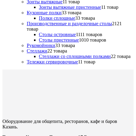
Зонты вытяжные
1
1 товар
Зонты вытяжные пристенные
1
1 товар
Кухонные полки
3
3 товара
Полки сплошные
3
3 товара
Производственные и разделочные столы
21
21
товар
Столы островные
11
11 товаров
Столы пристенные
10
10 товаров
Рукомойники
3
3 товара
Стеллажи
2
2 товара
Стеллажи со сплошными полками
2
2 товара
Тележки сервировочные
1
1 товар
Оборудование для общепита, ресторанов, кафе и баров
Казань.