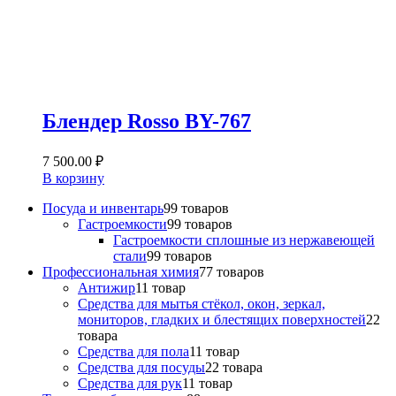
Блендер Rosso BY-767
7 500.00
₽
В корзину
Посуда и инвентарь
9
9 товаров
Гастроемкости
9
9 товаров
Гастроемкости сплошные из нержавеющей
стали
9
9 товаров
Профессиональная химия
7
7 товаров
Антижир
1
1 товар
Средства для мытья стёкол, окон, зеркал,
мониторов, гладких и блестящих поверхностей
2
2
товара
Средства для пола
1
1 товар
Средства для посуды
2
2 товара
Средства для рук
1
1 товар