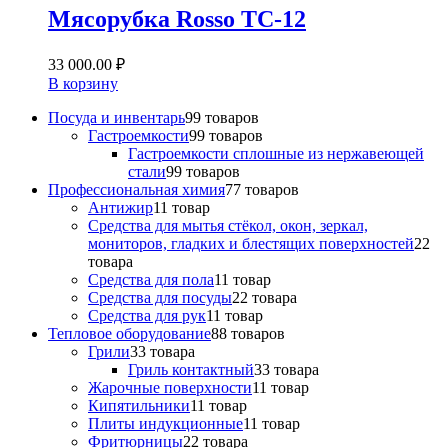
Мясорубка Rosso TС-12
33 000.00
₽
В корзину
Посуда и инвентарь
9
9 товаров
Гастроемкости
9
9 товаров
Гастроемкости сплошные из нержавеющей
стали
9
9 товаров
Профессиональная химия
7
7 товаров
Антижир
1
1 товар
Средства для мытья стёкол, окон, зеркал,
мониторов, гладких и блестящих поверхностей
2
2
товара
Средства для пола
1
1 товар
Средства для посуды
2
2 товара
Средства для рук
1
1 товар
Тепловое оборудование
8
8 товаров
Грили
3
3 товара
Гриль контактный
3
3 товара
Жарочные поверхности
1
1 товар
Кипятильники
1
1 товар
Плиты индукционные
1
1 товар
Фритюрницы
2
2 товара