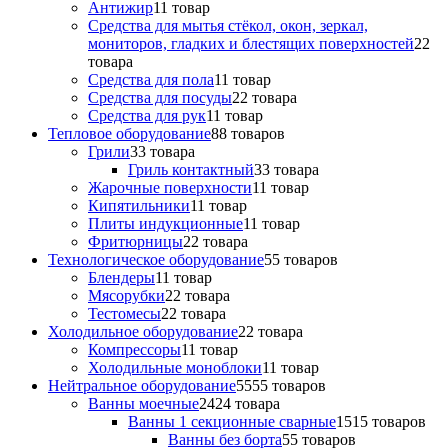
Антижир
1
1 товар
Средства для мытья стёкол, окон, зеркал,
мониторов, гладких и блестящих поверхностей
2
2
товара
Средства для пола
1
1 товар
Средства для посуды
2
2 товара
Средства для рук
1
1 товар
Тепловое оборудование
8
8 товаров
Грили
3
3 товара
Гриль контактный
3
3 товара
Жарочные поверхности
1
1 товар
Кипятильники
1
1 товар
Плиты индукционные
1
1 товар
Фритюрницы
2
2 товара
Технологическое оборудование
5
5 товаров
Блендеры
1
1 товар
Мясорубки
2
2 товара
Тестомесы
2
2 товара
Холодильное оборудование
2
2 товара
Компрессоры
1
1 товар
Холодильные моноблоки
1
1 товар
Нейтральное оборудование
55
55 товаров
Ванны моечные
24
24 товара
Ванны 1 секционные сварные
15
15 товаров
Ванны без борта
5
5 товаров