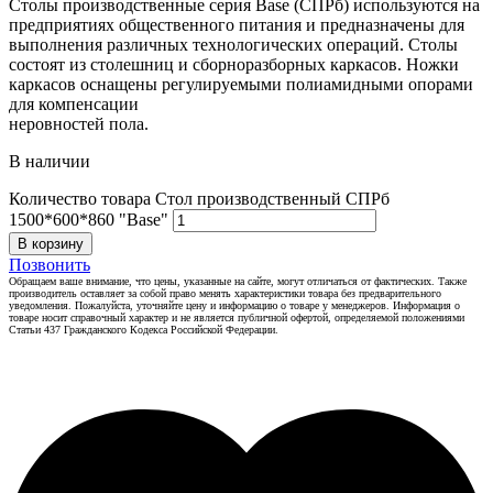
Столы производственные серия Base (СПРб) используются на
предприятиях общественного питания и предназначены для
выполнения различных технологических операций. Столы
состоят из столешниц и сборноразборных каркасов. Ножки
каркасов оснащены регулируемыми полиамидными опорами
для компенсации
неровностей пола.
В наличии
Количество товара Стол производственный СПРб
1500*600*860 "Base"
В корзину
Позвонить
Обращаем ваше внимание, что цены, указанные на сайте, могут отличаться от фактических. Также
производитель оставляет за собой право менять характеристики товара без предварительного
уведомления. Пожалуйста, уточняйте цену и информацию о товаре у менеджеров. Информация о
товаре носит справочный характер и не является публичной офертой, определяемой положениями
Статьи 437 Гражданского Кодекса Российской Федерации.