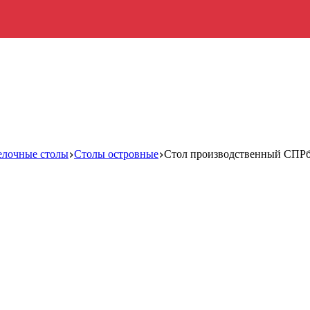
елочные столы
Столы островные
Стол производственный СПРб