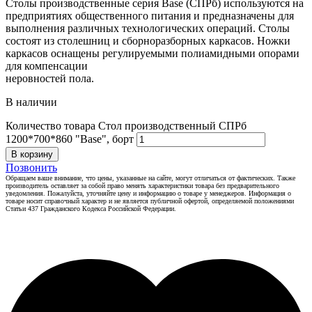
Столы производственные серия Base (СПРб) используются на
предприятиях общественного питания и предназначены для
выполнения различных технологических операций. Столы
состоят из столешниц и сборноразборных каркасов. Ножки
каркасов оснащены регулируемыми полиамидными опорами
для компенсации
неровностей пола.
В наличии
Количество товара Стол производственный СПРб
1200*700*860 "Base", борт
В корзину
Позвонить
Обращаем ваше внимание, что цены, указанные на сайте, могут отличаться от фактических. Также
производитель оставляет за собой право менять характеристики товара без предварительного
уведомления. Пожалуйста, уточняйте цену и информацию о товаре у менеджеров. Информация о
товаре носит справочный характер и не является публичной офертой, определяемой положениями
Статьи 437 Гражданского Кодекса Российской Федерации.