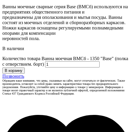
Ванны моечные сварные серия Base (ВМСб) используются на
предприятиях общественного питания и
предназначены для ополаскивания и мытья посуды. Ванны
состоят из моечных отделений и сборноразборных каркасов.
Ножки каркасов оснащены регулируемыми полиамидными
опорами для компенсации
неровностей пола.
В наличии
Количество товара Ванна моечная ВМСб - 1350 "Base" (полка
с отверствием. борт)
В корзину
Позвонить
Обращаем ваше внимание, что цены, указанные на сайте, могут отличаться от фактических. Также
производитель оставляет за собой право менять характеристики товара без предварительного
уведомления. Пожалуйста, уточняйте цену и информацию о товаре у менеджеров. Информация о
товаре носит справочный характер и не является публичной офертой, определяемой положениями
Статьи 437 Гражданского Кодекса Российской Федерации.