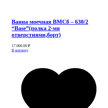
Ванна моечная ВМСб – 630/2
“Base”(полка 2-мя
отверстиями,борт)
17 000.00
₽
В корзину