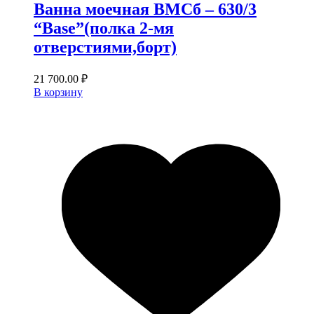
Ванна моечная ВМСб – 630/3
“Base”(полка 2-мя
отверстиями,борт)
21 700.00
₽
В корзину