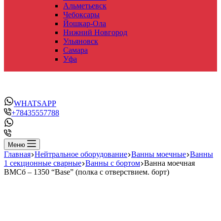
Альметьевск
Чебоксары
Йошкар-Ола
Нижний Новгород
Ульяновск
Самара
Уфа
WHATSAPP
+78435557788
Меню
Главная
Нейтральное оборудование
Ванны моечные
Ванны
1 секционные сварные
Ванны с бортом
Ванна моечная
ВМСб – 1350 “Base” (полка с отверствием. борт)