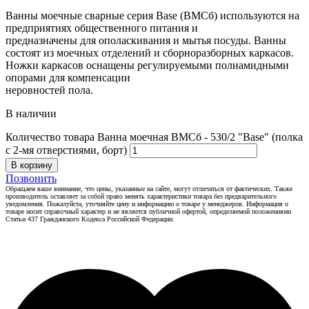
Ванны моечные сварные серия Base (ВМСб) используются на
предприятиях общественного питания и
предназначены для ополаскивания и мытья посуды. Ванны
состоят из моечных отделений и сборноразборных каркасов.
Ножки каркасов оснащены регулируемыми полиамидными
опорами для компенсации
неровностей пола.
В наличии
Количество товара Ванна моечная ВМСб - 530/2 "Base" (полка
с 2-мя отверстиями, борт)
В корзину
Позвонить
Обращаем ваше внимание, что цены, указанные на сайте, могут отличаться от фактических. Также
производитель оставляет за собой право менять характеристики товара без предварительного
уведомления. Пожалуйста, уточняйте цену и информацию о товаре у менеджеров. Информация о
товаре носит справочный характер и не является публичной офертой, определяемой положениями
Статьи 437 Гражданского Кодекса Российской Федерации.