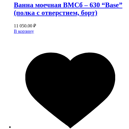
Ванна моечная ВМСб – 630 “Base”
(полка с отверстием, борт)
11 050.00
₽
В корзину