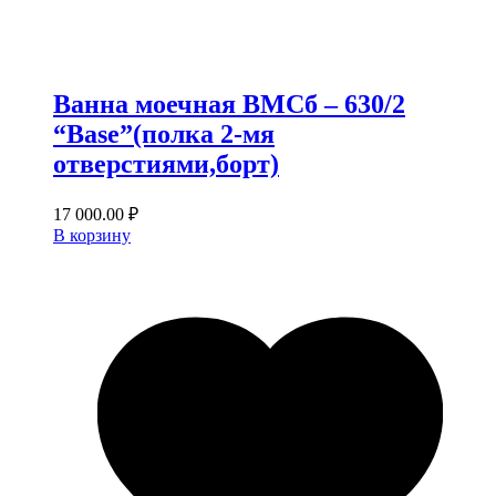
Ванна моечная ВМСб – 630/2
“Base”(полка 2-мя
отверстиями,борт)
17 000.00
₽
В корзину