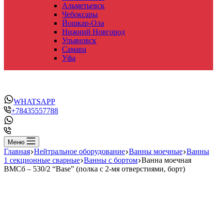
Альметьевск
Чебоксары
Йошкар-Ола
Нижний Новгород
Ульяновск
Самара
Уфа
WHATSAPP
+78435557788
Меню
Главная
Нейтральное оборудование
Ванны моечные
Ванны
1 секционные сварные
Ванны с бортом
Ванна моечная
ВМСб – 530/2 “Base” (полка с 2-мя отверстиями, борт)